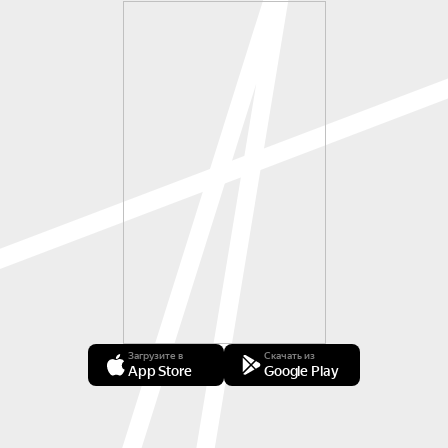
Загрузите в
Скачать из
App Store
Google Play