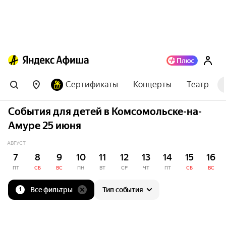
Сертификаты
Концерты
Театр
События для детей в Комсомольске-на-
Амуре 25 июня
АВГУСТ
7
8
9
10
11
12
13
14
15
16
ПТ
СБ
ВС
ПН
ВТ
СР
ЧТ
ПТ
СБ
ВС
Все фильтры
Тип события
1