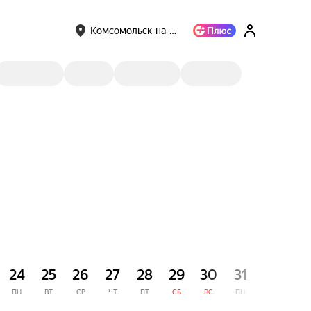
Комсомольск-на-…
СЕНТЯ
24
25
26
27
28
29
30
31
1
ПН
ВТ
СР
ЧТ
ПТ
СБ
ВС
ПН
ВТ