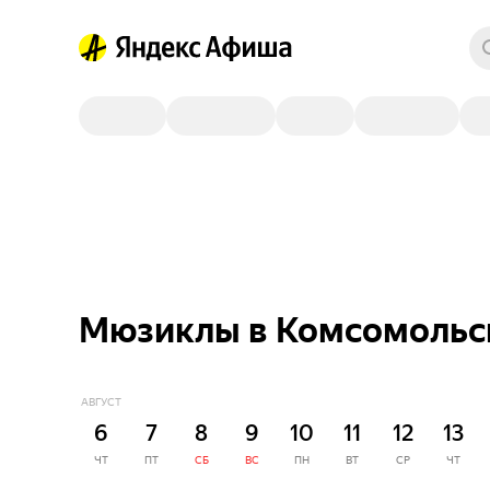
Мюзиклы в Комсомольс
АВГУСТ
6
7
8
9
10
11
12
13
ЧТ
ПТ
СБ
ВС
ПН
ВТ
СР
ЧТ