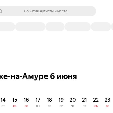
События, артисты и места
ке-на-Амуре 6 июня
14
15
16
17
18
19
20
21
22
23
ПТ
СБ
ВС
ПН
ВТ
СР
ЧТ
ПТ
СБ
ВС