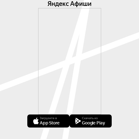
Яндекс Афиши
Загрузите в
Скачать из
App Store
Google Play