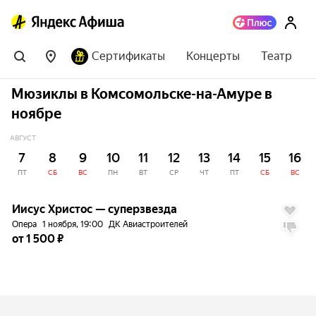
Сертификаты
Концерты
Театр
Мюзиклы в Комсомольске-на-Амуре в
ноябре
АВГУСТ
7
8
9
10
11
12
13
14
15
16
ПТ
СБ
ВС
ПН
ВТ
СР
ЧТ
ПТ
СБ
ВС
до
5%
7.5
Иисус Христос — суперзвезда
Опера
1 ноября, 19:00
ДК Авиастроителей
от 1 500 ₽