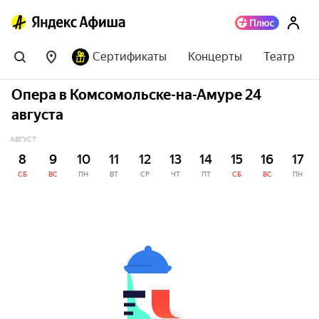
Сертификаты
Концерты
Театр
Опера в Комсомольске-на-Амуре 24
августа
АВГУСТ
8
9
10
11
12
13
14
15
16
17
СБ
ВС
ПН
ВТ
СР
ЧТ
ПТ
СБ
ВС
ПН