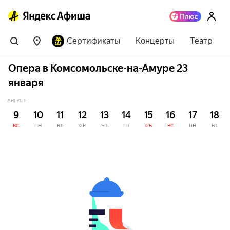
Сертификаты
Концерты
Театр
Опера в Комсомольске-на-Амуре 23
января
АВГУСТ
9
10
11
12
13
14
15
16
17
18
ВС
ПН
ВТ
СР
ЧТ
ПТ
СБ
ВС
ПН
ВТ