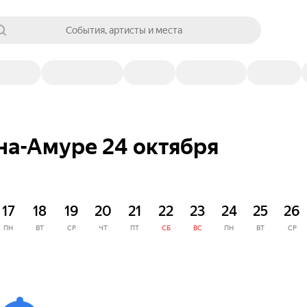
События, артисты и места
на-Амуре 24 октября
17
18
19
20
21
22
23
24
25
26
ПН
ВТ
СР
ЧТ
ПТ
СБ
ВС
ПН
ВТ
СР