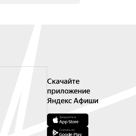
Скачайте
приложение
Яндекс Афиши
Загрузите в
App Store
Скачать из
Google Play