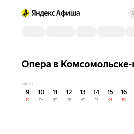
Опера в Комсомольске-
АВГУСТ
9
10
11
12
13
14
15
16
ВС
ПН
ВТ
СР
ЧТ
ПТ
СБ
ВС