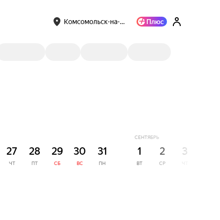
Комсомольск-на-…
СЕНТЯБРЬ
27
28
29
30
31
1
2
3
4
ЧТ
ПТ
СБ
ВС
ПН
ВТ
СР
ЧТ
ПТ