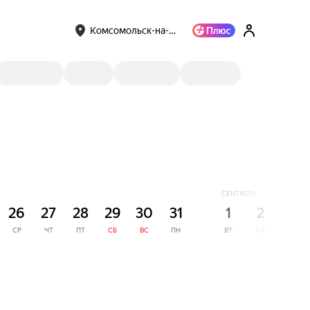
Комсомольск-на-…
СЕНТЯБРЬ
26
27
28
29
30
31
1
2
3
СР
ЧТ
ПТ
СБ
ВС
ПН
ВТ
СР
ЧТ