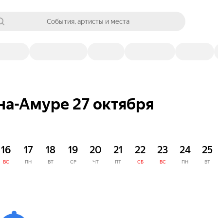
События, артисты и места
на-Амуре 27 октября
16
17
18
19
20
21
22
23
24
25
ВС
ПН
ВТ
СР
ЧТ
ПТ
СБ
ВС
ПН
ВТ