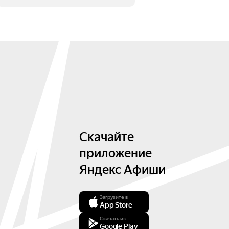
Скачайте
приложение
Яндекс Афиши
Загрузите в
App Store
Скачать из
Google Play