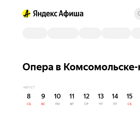
Опера в Комсомольске-
АВГУСТ
8
9
10
11
12
13
14
15
СБ
ВС
ПН
ВТ
СР
ЧТ
ПТ
СБ