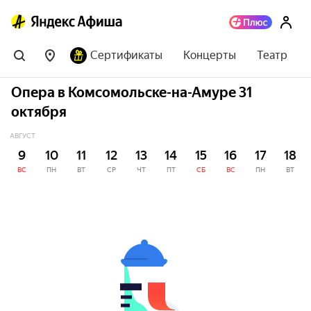
Сертификаты
Концерты
Театр
Опера в Комсомольске-на-Амуре 31
октября
АВГУСТ
9
10
11
12
13
14
15
16
17
18
ВС
ПН
ВТ
СР
ЧТ
ПТ
СБ
ВС
ПН
ВТ