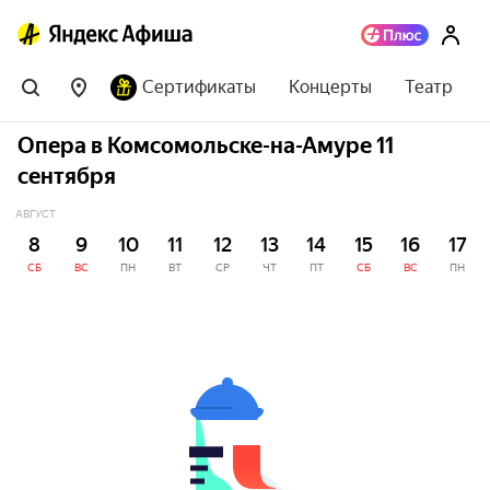
Сертификаты
Концерты
Театр
Опера в Комсомольске-на-Амуре 11
сентября
АВГУСТ
8
9
10
11
12
13
14
15
16
17
СБ
ВС
ПН
ВТ
СР
ЧТ
ПТ
СБ
ВС
ПН