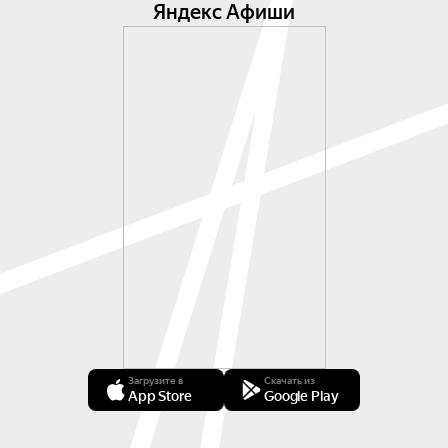
Яндекс Афиши
Загрузите в
Скачать из
App Store
Google Play