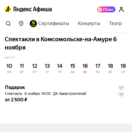
Сертификаты
Концерты
Театр
Спектакли в Комсомольске-на-Амуре 6
ноября
АВГУСТ
10
11
12
13
14
15
16
17
18
19
ПН
ВТ
СР
ЧТ
ПТ
СБ
ВС
ПН
ВТ
СР
до
5%
7.1
Подарок
Спектакль
6 ноября, 19:00
ДК Авиастроителей
от 2 500 ₽