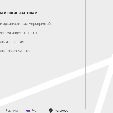
м и организаторам
и организаторам мероприятий
истема Яндекс Билеты
вным клиентам
ный заказ билетов
Реклама
Рус
Конаково