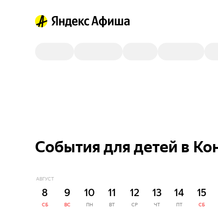
События для детей в Ко
АВГУСТ
8
9
10
11
12
13
14
15
СБ
ВС
ПН
ВТ
СР
ЧТ
ПТ
СБ