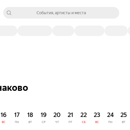
События, артисты и места
наково
16
17
18
19
20
21
22
23
24
25
ВС
ПН
ВТ
СР
ЧТ
ПТ
СБ
ВС
ПН
ВТ