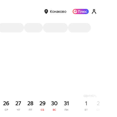
Конаково
СЕНТЯБРЬ
26
27
28
29
30
31
1
2
3
СР
ЧТ
ПТ
СБ
ВС
ПН
ВТ
СР
ЧТ