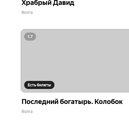
Храбрый Давид
Волга
1.7
Есть билеты
Последний богатырь. Колобок
Волга