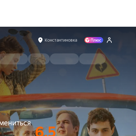
Константиновка
змениться
6.5