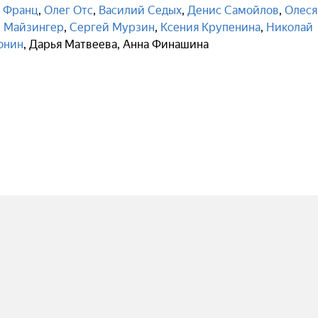
 Франц
,
Олег Отс
,
Василий Седых
,
Денис Самойлов
,
Олеся
 Майзингер
,
Сергей Мурзин
,
Ксения Крупенина
,
Николай
онин
,
Дарья Матвеева
,
Анна Финашина