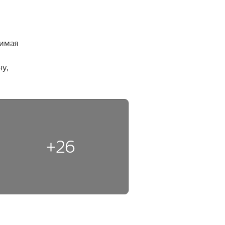
имая 
у, 
+26