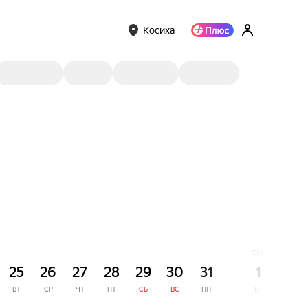
Косиха
СЕНТЯБРЬ
25
26
27
28
29
30
31
1
2
ВТ
СР
ЧТ
ПТ
СБ
ВС
ПН
ВТ
СР