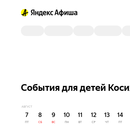
События для детей Косих
АВГУСТ
7
8
9
10
11
12
13
14
ПТ
СБ
ВС
ПН
ВТ
СР
ЧТ
ПТ