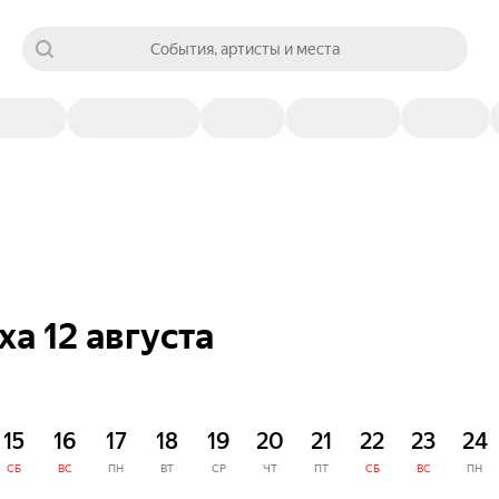
События, артисты и места
а 12 августа
15
16
17
18
19
20
21
22
23
24
СБ
ВС
ПН
ВТ
СР
ЧТ
ПТ
СБ
ВС
ПН