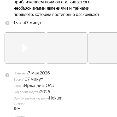
приближением ночи он сталкивается с 
необъяснимыми явлениями и тайнами 
прошлого, которые постепенно раскрывают 
зловещую природу этого уединённого уголка.
1 час 47 минут
7 мая 2026
Премьера
107 минут
Время
Ирландия, ОАЭ
Страна
2026
Год производства
Hokum
Оригинальное название
Возраст
18+