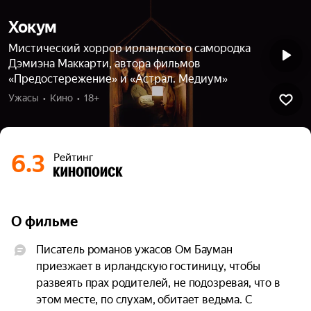
Хокум
Мистический хоррор ирландского самородка
Дэмиэна Маккарти, автора фильмов
«Предостережение» и «Астрал. Медиум»
Ужасы  •  Кино  •  18+
6.3
Рейтинг
О фильме
Писатель романов ужасов Ом Бауман 
приезжает в ирландскую гостиницу, чтобы 
развеять прах родителей, не подозревая, что в 
этом месте, по слухам, обитает ведьма. С 