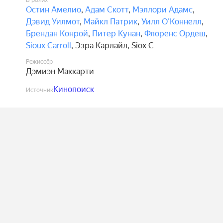
В ролях
Остин Амелио
,
Адам Скотт
,
Мэллори Адамс
,
Дэвид Уилмот
,
Майкл Патрик
,
Уилл О’Коннелл
,
Брендан Конрой
,
Питер Кунан
,
Флоренс Ордеш
,
Sioux Carroll
,
Эзра Карлайл
,
Siox C
Режиссёр
Дэмиэн Маккарти
Кинопоиск
Источник