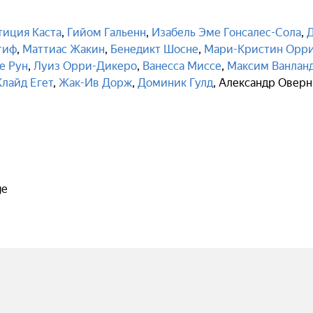
тиция Каста
,
Гийом Гальенн
,
Изабель Эме Гонсалес-Сола
,
тиф
,
Маттиас Жакин
,
Бенедикт Шосне
,
Мари-Кристин Орр
е Рун
,
Луиз Орри-Дикеро
,
Ванесса Миссе
,
Максим Ванлан
Клайд Егет
,
Жак-Ив Дорж
,
Доминик Гулд
,
Александр Оверн
ge