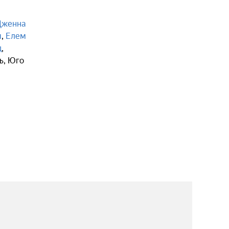
Дженна
и
,
Елем
д
,
ь
,
Юго