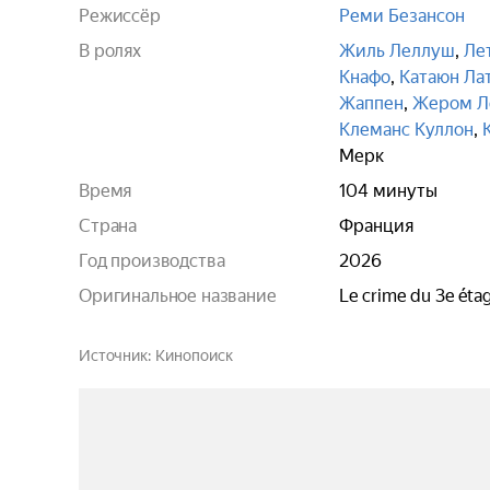
Режиссёр
Реми Безансон
В ролях
Жиль Леллуш
,
Ле
Кнафо
,
Катаюн Ла
Жаппен
,
Жером Л
Клеманс Куллон
,
Мерк
Время
104 минуты
Страна
Франция
Год производства
2026
Оригинальное название
Le crime du 3e éta
Источник
Кинопоиск