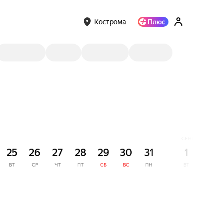
Кострома
СЕНТЯБРЬ
25
26
27
28
29
30
31
1
2
ВТ
СР
ЧТ
ПТ
СБ
ВС
ПН
ВТ
СР