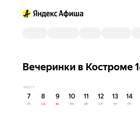
Вечеринки в Костроме 1
АВГУСТ
7
8
9
10
11
12
13
14
ПТ
СБ
ВС
ПН
ВТ
СР
ЧТ
ПТ