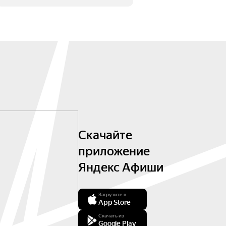
Скачайте
приложение
Яндекс Афиши
Загрузите в
App Store
Скачать из
Google Play