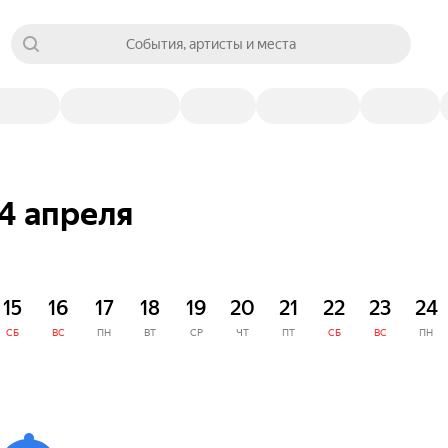
События, артисты и места
4 апреля
15
16
17
18
19
20
21
22
23
24
СБ
ВС
ПН
ВТ
СР
ЧТ
ПТ
СБ
ВС
ПН