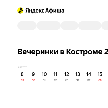
Вечеринки в Костроме 2
АВГУСТ
8
9
10
11
12
13
14
15
СБ
ВС
ПН
ВТ
СР
ЧТ
ПТ
СБ