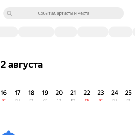
События, артисты и места
2 августа
16
17
18
19
20
21
22
23
24
25
ВС
ПН
ВТ
СР
ЧТ
ПТ
СБ
ВС
ПН
ВТ