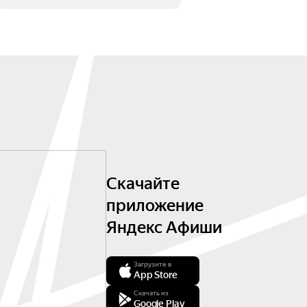
Скачайте
приложение
Яндекс Афиши
Загрузите в
App Store
Скачать из
Google Play