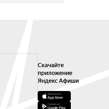
Скачайте
приложение
Яндекс Афиши
Загрузите в
App Store
Скачать из
Google Play