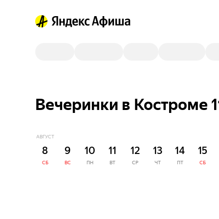
Вечеринки в Костроме 1
АВГУСТ
8
9
10
11
12
13
14
15
СБ
ВС
ПН
ВТ
СР
ЧТ
ПТ
СБ