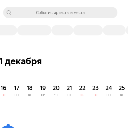
События, артисты и места
1 декабря
16
17
18
19
20
21
22
23
24
25
ВС
ПН
ВТ
СР
ЧТ
ПТ
СБ
ВС
ПН
ВТ