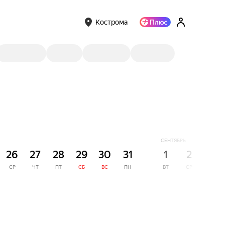
Кострома
СЕНТЯБРЬ
26
27
28
29
30
31
1
2
3
СР
ЧТ
ПТ
СБ
ВС
ПН
ВТ
СР
ЧТ