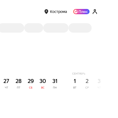
Кострома
СЕНТЯБРЬ
27
28
29
30
31
1
2
3
4
ЧТ
ПТ
СБ
ВС
ПН
ВТ
СР
ЧТ
ПТ