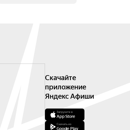
Скачайте
приложение
Яндекс Афиши
Загрузите в
App Store
Скачать из
Google Play