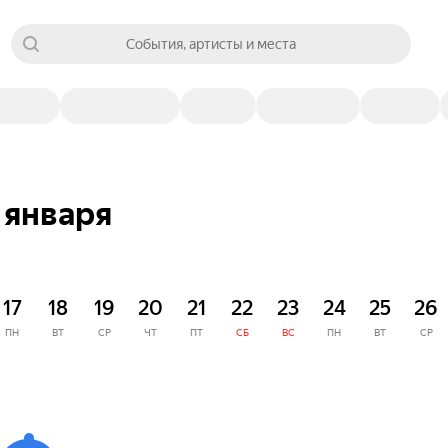
События, артисты и места
 января
17
18
19
20
21
22
23
24
25
26
ПН
ВТ
СР
ЧТ
ПТ
СБ
ВС
ПН
ВТ
СР