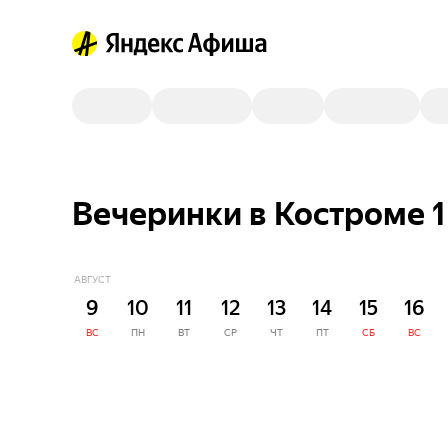
Вечеринки в Костроме 1
АВГУСТ
9
10
11
12
13
14
15
16
ВС
ПН
ВТ
СР
ЧТ
ПТ
СБ
ВС