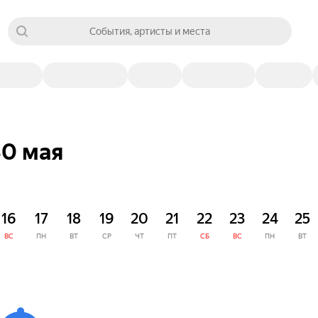
События, артисты и места
30 мая
16
17
18
19
20
21
22
23
24
25
ВС
ПН
ВТ
СР
ЧТ
ПТ
СБ
ВС
ПН
ВТ