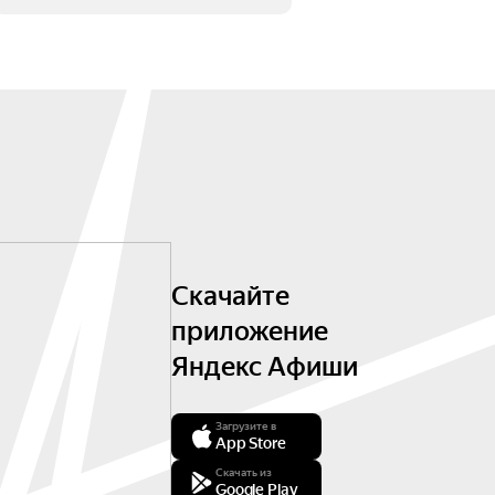
Скачайте
приложение
Яндекс Афиши
Загрузите в
App Store
Скачать из
Google Play