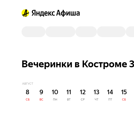
Вечеринки в Костроме 
АВГУСТ
8
9
10
11
12
13
14
15
СБ
ВС
ПН
ВТ
СР
ЧТ
ПТ
СБ