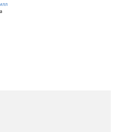
илл
а