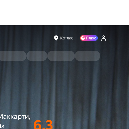
Котлас
Маккарти,
6.3
м»