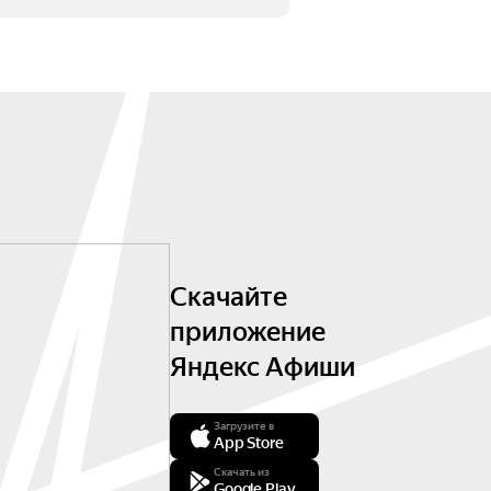
Скачайте
приложение
Яндекс Афиши
Загрузите в
App Store
Скачать из
Google Play