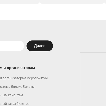
Далее
м и организаторам
и организаторам мероприятий
истема Яндекс Билеты
вным клиентам
ный заказ билетов