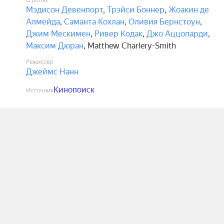
В ролях
Мэдисон Девенпорт
,
Трэйси Боннер
,
Жоакин де
Алмейда
,
Саманта Кохлан
,
Оливия Бернстоун
,
Джим Мескимен
,
Ривер Кодак
,
Джо Аццопарди
,
Максим Дюран
,
Matthew Charlery-Smith
Режиссёр
Джеймс Нанн
Кинопоиск
Источник