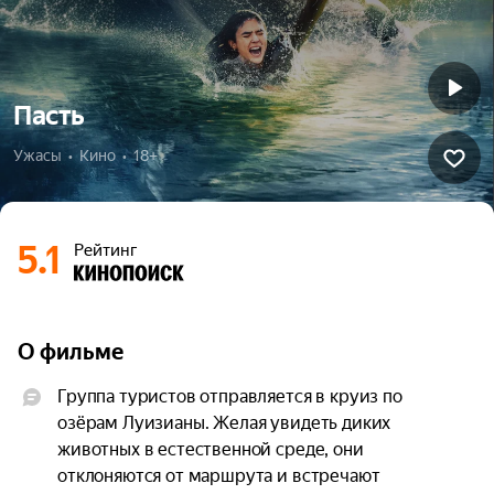
Пасть
Ужасы  •  Кино  •  18+
5.1
Рейтинг
О фильме
Группа туристов отправляется в круиз по 
озёрам Луизианы. Желая увидеть диких 
животных в естественной среде, они 
отклоняются от маршрута и встречают 