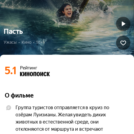
Пасть
Ужасы  •  Кино  •  18+
5.1
Рейтинг
О фильме
Группа туристов отправляется в круиз по 
озёрам Луизианы. Желая увидеть диких 
животных в естественной среде, они 
отклоняются от маршрута и встречают 