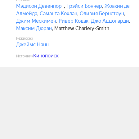
В ролях
Мэдисон Девенпорт
,
Трэйси Боннер
,
Жоакин де
Алмейда
,
Саманта Кохлан
,
Оливия Бернстоун
,
Джим Мескимен
,
Ривер Кодак
,
Джо Аццопарди
,
Максим Дюран
,
Matthew Charlery-Smith
Режиссёр
Джеймс Нанн
Кинопоиск
Источник