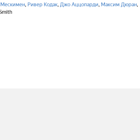
 Мескимен
,
Ривер Кодак
,
Джо Аццопарди
,
Максим Дюран
,
Smith