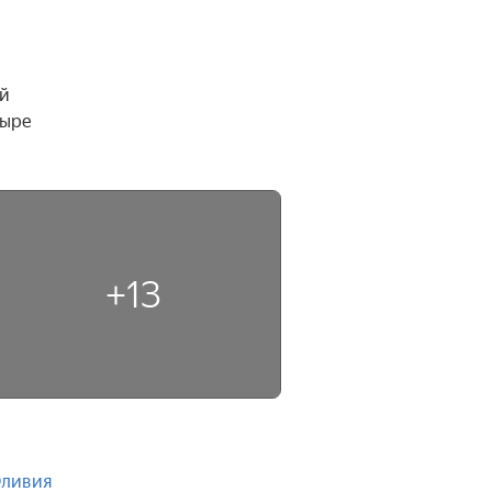
й 
ыре 
+13
ливия