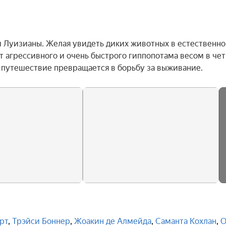
м Луизианы. Желая увидеть диких животных в естественно
т агрессивного и очень быстрого гиппопотама весом в чет
а путешествие превращается в борьбу за выживание.
рт
,
Трэйси Боннер
,
Жоакин де Алмейда
,
Саманта Кохлан
,
О