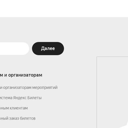
Далее
м и организаторам
и организаторам мероприятий
истема Яндекс Билеты
вным клиентам
ный заказ билетов