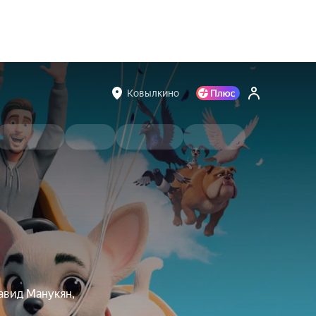
Ковылкино
авид Манукян,