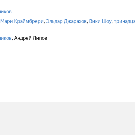
ников
,
Мари Краймбрери
,
Эльдар Джарахов
,
Вики Шоу
,
тринадц
ников
,
Андрей Липов