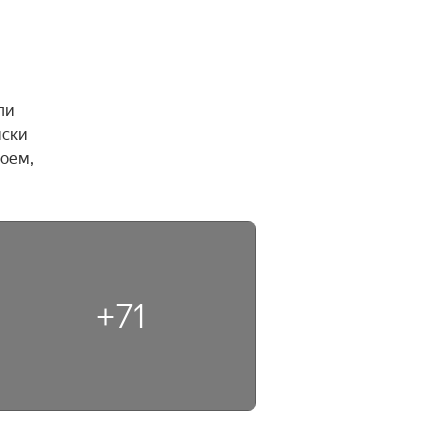
и 
ски 
оем, 
+71