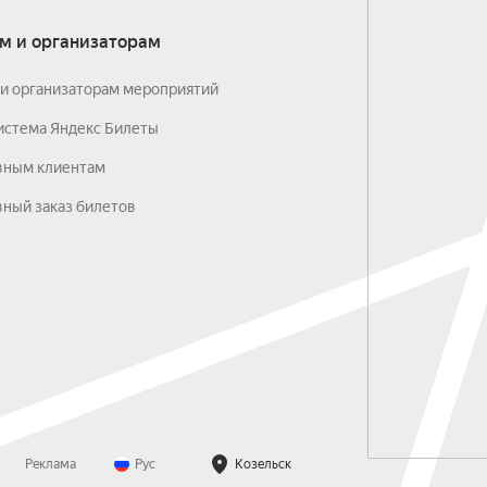
м и организаторам
и организаторам мероприятий
истема Яндекс Билеты
вным клиентам
ный заказ билетов
Реклама
Рус
Козельск