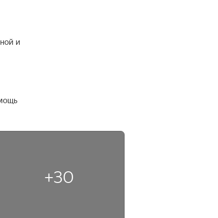
ной и 
мощь 
+30