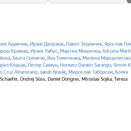
рек Адамчик
,
Иржи Дворжак
,
Павел Зедничек
,
Ярослав Пл
рош Крамар
,
Иржи Лабус
,
Мартин Мышичка
,
Adriana Mart
nková
,
Беата Гренече
,
Яна Томечкова
,
Милена Марцилисов
арел Клацак
,
Петер Симун
,
Homero Darwin Sarango
,
Simon K
o Cruz Altamirano
,
Jakub Novák
,
Мирослав Таборски
,
Болек
Schaefer
,
Ondrej Süss
,
Daniel Dongres
,
Miroslav Sojka
,
Tereza