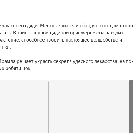
ллу своего дяди. Местные жители обходят этот дом сторо
гать. В таинственной дядиной оранжерее она находит 
астение, способное творить настоящее волшебство и 
нки.

Драмла решает украсть секрет чудесного лекарства, на по
ых ребятишек.