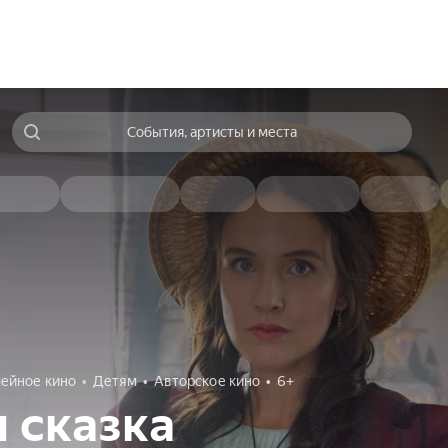
События, артисты и места
ейное кино
Детям
Авторское кино
6+
 сказка