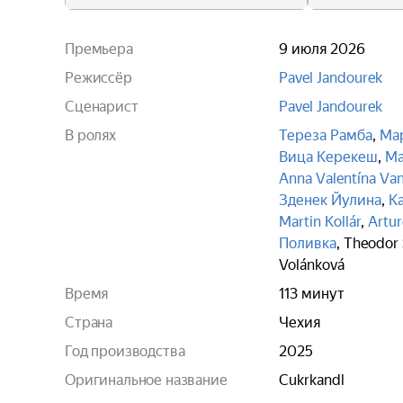
Премьера
9 июля 2026
Режиссёр
Pavel Jandourek
Сценарист
Pavel Jandourek
В ролях
Тереза Рамба
,
Ма
Вица Керекеш
,
Ма
Anna Valentína Va
Зденек Йулина
,
К
Martin Kollár
,
Artur
Поливка
,
Theodor 
Volánková
Время
113 минут
Страна
Чехия
Год производства
2025
Оригинальное название
Cukrkandl