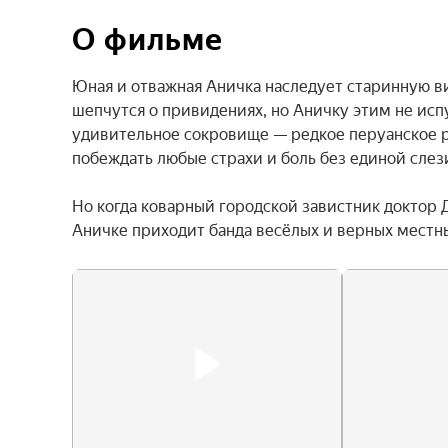
О фильме
Юная и отважная Аничка наследует старинную ви
шепчутся о привидениях, но Аничку этим не испу
удивительное сокровище — редкое перуанское р
побеждать любые страхи и боль без единой слези
Но когда коварный городской завистник доктор 
Аничке приходит банда весёлых и верных местн