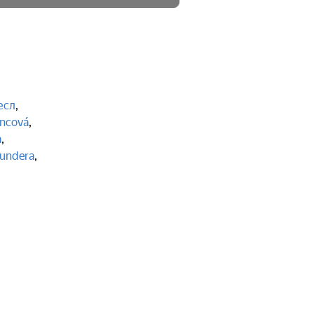
есл
,
incová
,
а
,
undera
,