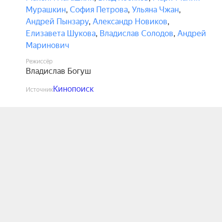
Мурашкин
,
София Петрова
,
Ульяна Чжан
,
Андрей Пынзару
,
Александр Новиков
,
Елизавета Шукова
,
Владислав Солодов
,
Андрей
Маринович
Режиссёр
Владислав Богуш
Кинопоиск
Источник