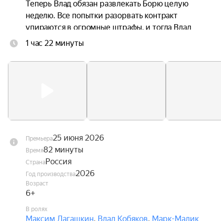
Теперь Влад обязан развлекать Борю целую 
неделю. Все попытки разорвать контракт 
упираются в огромные штрафы, и тогда Влад 
решает как следует разозлить Борю и сделать 
1 час 22 минуты
из его жизни видеоблог. В ответ Боря 
устраивает ему всё новые и новые испытания.
25 июня 2026
Премьера
82 минуты
Время
Россия
Страна
2026
Год производства
Возраст
6+
В ролях
Максим Лагашкин
,
Влад Кобяков
,
Марк-Малик