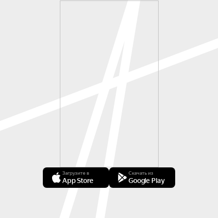
Загрузите в
Скачать из
App Store
Google Play