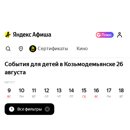
Сертификаты
Кино
События для детей в Козьмодемьянске 26
августа
АВГУСТ
9
10
11
12
13
14
15
16
17
18
ВС
ПН
ВТ
СР
ЧТ
ПТ
СБ
ВС
ПН
ВТ
Все фильтры
1