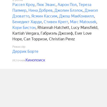
В ролях
Рассел Кроу
,
Люк Эванс
,
Аарон Пол
,
Тереза
Палмер
,
Нина Добрев
,
Джолин Блэлок
,
Дэниэл
Дзоватто
,
Ясмин Кассим
,
Джош МакКонвилл
,
Бенедикт Харди
,
Стивен Крегг
,
Marc Matousek
,
Кори Бистон
,
Rhiannah Hatchett
,
Lucy Mansfield
,
Kartiah Vergara
,
Габриэль Джозеф
,
Ever Love
Hope
,
Сал Торризи
,
Christian Perez
Режиссёр
Деррик Борте
Кинопоиск
Источник