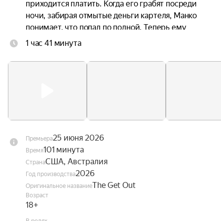
приходится платить. Когда его грабят посреди 
ночи, забирая отмытые деньги картеля, Манко 
понимает, что попал по полной. Теперь ему 
предстоит защитить семью, показать всем, кто 
1 час 41 минута
тут авторитет — и желательно выжить в 
процессе.
25 июня 2026
Премьера
101 минута
Время
США, Австралия
Страна
2026
Год производства
The Get Out
Оригинальное название
Возраст
18+