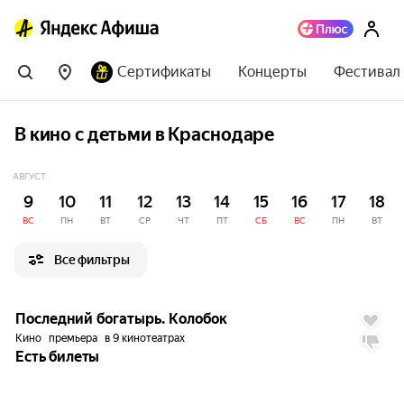
Сертификаты
Концерты
Фестивал
В кино с детьми в Краснодаре
АВГУСТ
9
10
11
12
13
14
15
16
17
18
ВС
ПН
ВТ
СР
ЧТ
ПТ
СБ
ВС
ПН
ВТ
Все фильтры
2.3
Последний богатырь. Колобок
Кино
премьера
в 9 кинотеатрах
Есть билеты