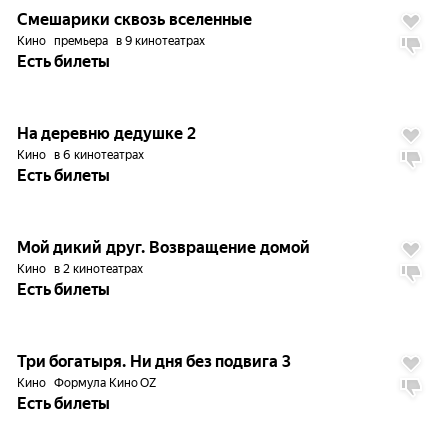
6.0
Смешарики сквозь вселенные
Кино
премьера
в 9 кинотеатрах
Есть билеты
7.0
На деревню дедушке 2
Кино
в 6 кинотеатрах
Есть билеты
7.0
Мой дикий друг. Возвращение домой
Кино
в 2 кинотеатрах
Есть билеты
5.9
Три богатыря. Ни дня без подвига 3
Кино
Формула Кино OZ
Есть билеты