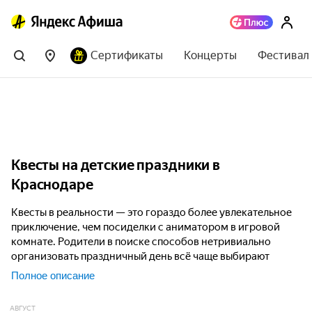
Сертификаты
Концерты
Фестивал
Квесты на детские праздники в
Краснодаре
Квесты в реальности — это гораздо более увлекательное
приключение, чем посиделки с аниматором в игровой
комнате. Родители в поиске способов нетривиально
организовать праздничный день всё чаще выбирают
именно детский квест. В ассортименте современных
Полное описание
квеструмов — сюжеты на любой вкус: вы всегда сможете
выбрать подходящий квест для своего ребёнка и его
АВГУСТ