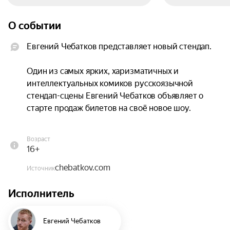
О событии
Евгений Чебатков представляет новый стендап.

Один из самых ярких, харизматичных и 
интеллектуальных комиков русскоязычной 
стендап-сцены Евгений Чебатков объявляет о 
старте продаж билетов на своё новое шоу.

Евгений Чебатков известен зрителям своим 
Возраст
фирменным стилем: высоким темпом комедии, 
16+
филигранной актёрской отыгрышной, 
chebatkov.com
историями из жизни в разных странах и полным 
Источник
отсутствием пошлости. Каждое его выступление 
Исполнитель
— это не просто набор шуток, а масштабное 
повествование.

Евгений Чебатков