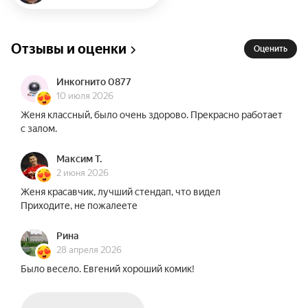
Предыдущие сольные концерты комика собрали 
миллионы просмотров и прошли с аншлагами 
на главных площадках России и СНГ.

Отзывы и оценки
Оценить
Название и концепция новой программы пока 
Инкогнито 0877
держатся в секрете. Однако организаторы 
10 июля 2026
уверяют: зрителей ждёт абсолютно новый, ещё 
Женя классный, было очень здорово. Прекрасно работает
более глубокий и неожиданный материал. 
с залом.
Чебатков продолжит исследовать мир вокруг 
себя со свойственной ему иронией и 
Максим Т.
оригинальным взглядом на привычные вещи.
2 июня 2026
Женя красавчик, лучший стендап, что видел
Приходите, не пожалеете
Рина
28 апреля 2026
Было весело. Евгений хороший комик!