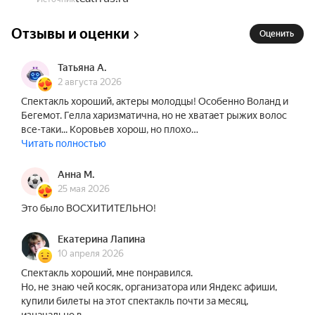
представленная в спектакле, заставляет 
задуматься о природе творчества и его влиянии 
Отзывы и оценки
на жизнь. Сыграть в этой постановке мечтает 
Оценить
каждый актёр, но удаётся это лишь немногим. 
Сложность сюжета и мистическая атмосфера 
Татьяна А.
2 августа 2026
романа требуют от актёров искренности и веры 
Спектакль хороший, актеры молодцы! Особенно Воланд и
в то, что любовь сильнее смерти.

Бегемот. Гелла харизматична, но не хватает рыжих волос
все-таки... Коровьев хорош, но плохо…
Спектакль «Мастер и Маргарита» уже 20 лет 
Читать полностью
радует зрителей и заслужил репутацию самого 
популярного в странах СНГ и за рубежом. Он 
Анна М.
стал подлинным шедевром искусства театра 
25 мая 2026
двадцать первого века.

Это было ВОСХИТИТЕЛЬНО!
В состав исполнителей могут быть внесены 
Екатерина Лапина
изменения без дополнительного уведомления.

10 апреля 2026
Продолжительность : 2 часа 20 минут с учетом 1 
Спектакль хороший, мне понравился.
Но, не знаю чей косяк, организатора или Яндекс афиши,
антракта.
купили билеты на этот спектакль почти за месяц,