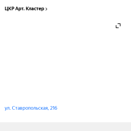
каково это — видеть мир впервые.

ЦКР Арт. Кластер
Для детей от 8 месяцев до 2,5 лет.
ул. Ставропольская, 216