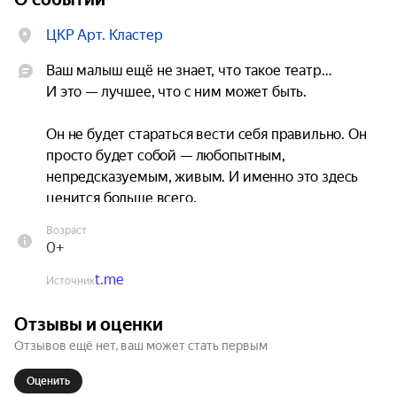
ЦКР Арт. Кластер
Ваш малыш ещё не знает, что такое театр…

И это — лучшее, что с ним может быть.

Он не будет стараться вести себя правильно. Он 
просто будет собой — любопытным, 
непредсказуемым, живым. И именно это здесь 
ценится больше всего.

Возраст
«Мой первый спектакль» — это пространство, 
0+
где театр рождается из детского взгляда на мир. 
t.me
Хрустящие звуки, мягкий свет, необычные 
Источник
предметы: никакой сцены и правил. Ребёнок 
Отзывы и оценки
исследует — актёры следуют за ним.

Отзывов ещё нет, ваш может стать первым
Вы не будете шикать и объяснять, как надо. Вы 
Оценить
просто окажетесь рядом и вместе вспомните, 