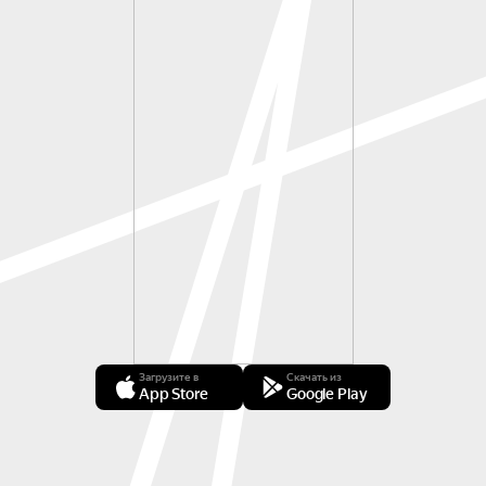
Загрузите в
Скачать из
App Store
Google Play