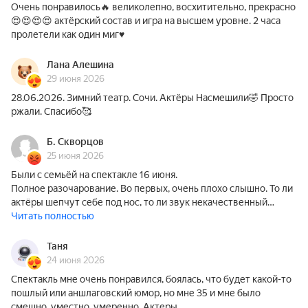
Очень понравилось🔥 великолепно, восхитительно, прекрасно
😍😍😍😍 актёрский состав и игра на высшем уровне. 2 часа
пролетели как один миг♥️
Лана Алешина
29 июня 2026
28.06.2026. Зимний театр. Сочи. Актёры Насмешили🤣 Просто
ржали. Спасибо🥰
Б. Скворцов
25 июня 2026
Были с семьёй на спектакле 16 июня.
Полное разочарование. Во первых, очень плохо слышно. То ли
актёры шепчут себе под нос, то ли звук некачественный…
Читать полностью
Таня
24 июня 2026
Спектакль мне очень понравился, боялась, что будет какой-то
пошлый или аншлаговский юмор, но мне 35 и мне было
смешно, уместно, умеренно. Актеры…