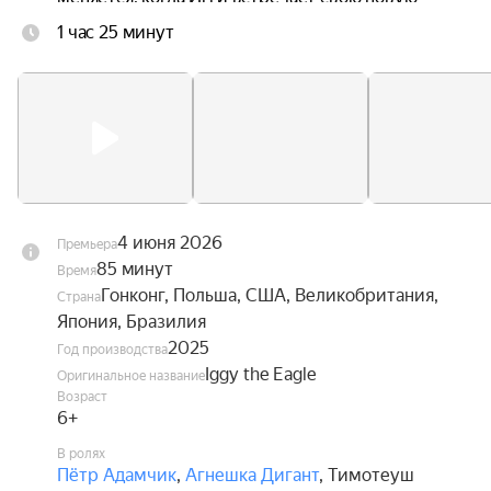
одноклассницу Ив, без ума влюблённую в 
1 час 25 минут
авиацию. Вдохновлённый её увлечением, он 
наконец обретает смелость взглянуть в глаза 
собственной мечте — и впервые в жизни 
расправить крылья.
4 июня 2026
Премьера
85 минут
Время
Гонконг, Польша, США, Великобритания,
Страна
Япония, Бразилия
2025
Год производства
Iggy the Eagle
Оригинальное название
Возраст
6+
В ролях
Пётр Адамчик
,
Агнешка Дигант
,
Тимотеуш