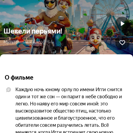
Шевели перьями!
Мультфильм  •  Кино  •  6+
О фильме
Каждую ночь юному орлу по имени Игги снится 
один и тот же сон — он парит в небе свободно и 
легко. Но наяву его мир совсем иной: это 
высокоразвитое общество птиц, настолько 
цивилизованное и благоустроенное, что его 
обитатели совсем разучились летать. Всё 
меняется, когда Игги встречает свою новую 