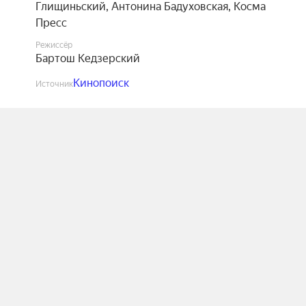
Глищиньский
,
Антонина Бадуховская
,
Косма
Пресс
Режиссёр
Бартош Кедзерский
Кинопоиск
Источник