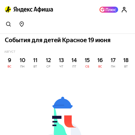
События для детей Красное 19 июня
АВГУСТ
9
10
11
12
13
14
15
16
17
18
ВС
ПН
ВТ
СР
ЧТ
ПТ
СБ
ВС
ПН
ВТ