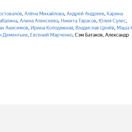
остовалов
,
Алёна Михайлова
,
Андрей Андреев
,
Карина
абалина
,
Алина Алексеева
,
Никита Тарасов
,
Юлия Сулес
,
ан Анисимов
,
Ирина Колодяжная
,
Владислав Ценёв
,
Маша 
н Дементьев
,
Евгений Марченко
,
Сэм Батаков
,
Александр