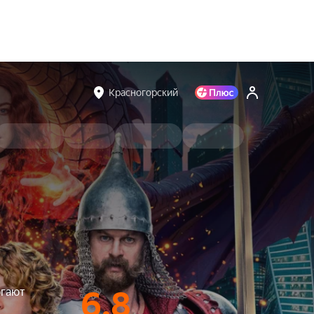
Красногорский
огают
6.8