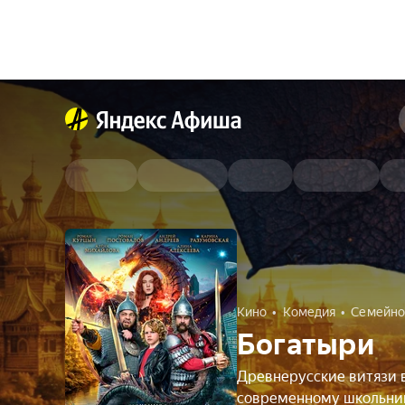
Кино
Комедия
Семейно
Богатыри
Древнерусские витязи 
современному школьни