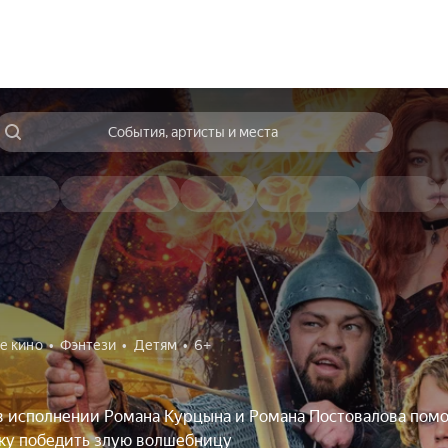
События, артисты и места
е кино
Фэнтези
Детям
6+
в исполнении Романа Курцына и Романа Постовалова пом
ку победить злую волшебницу