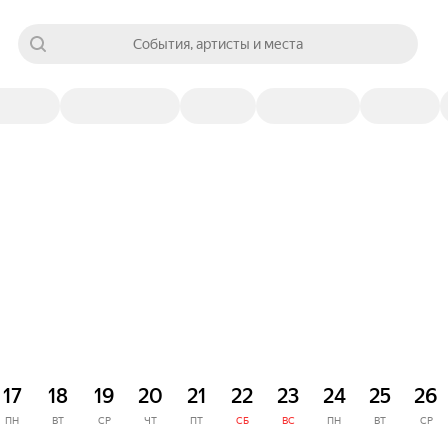
События, артисты и места
17
18
19
20
21
22
23
24
25
26
ПН
ВТ
СР
ЧТ
ПТ
СБ
ВС
ПН
ВТ
СР