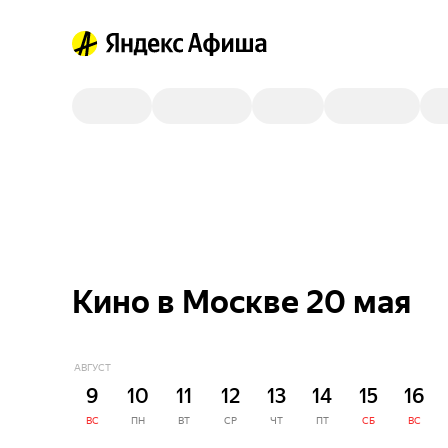
Кино в Москве 20 мая
АВГУСТ
9
10
11
12
13
14
15
16
ВС
ПН
ВТ
СР
ЧТ
ПТ
СБ
ВС