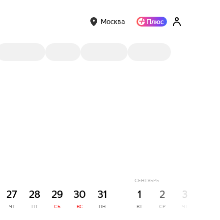
Москва
СЕНТЯБРЬ
27
28
29
30
31
1
2
3
4
ЧТ
ПТ
СБ
ВС
ПН
ВТ
СР
ЧТ
ПТ