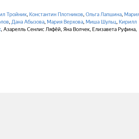
ил Тройник
,
Константин Плотников
,
Ольга Лапшина
,
Мари
олов
,
Дана Абызова
,
Мария Верхова
,
Миша Шульц
,
Кирилл
к
,
Азарелль Сенлис Ляфёй
,
Яна Волчек
,
Елизавета Руфина
,