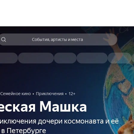
События, артисты и места
Семейное кино
Приключения
12+
еская Машка
иключения дочери космонавта и её
 в Петербурге