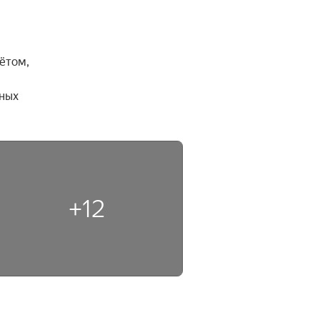
том, 
ных 
+12