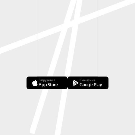
Загрузите в
Скачать из
App Store
Google Play