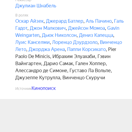
Режиссёр
Джулиан Шнабель
В ролях
Оскар Айзек
,
Джерард Батлер
,
Аль Пачино
,
Галь
Гадот
,
Джон Малкович
,
Джейсон Момоа
,
Gavin
Weingarten
,
Дьюк Николсон
,
Дениз Капецца
,
Луис Канселми
,
Лоренцо Дзурдзоло
,
Винченцо
Лето
,
Джорджа Арена
,
Паппи Корсикато
,
Pier
Paolo De Minicis
,
Ибрахим Элуахаби
,
Гэвин
Вайнгартен
,
Дарио Самак
,
Гален Хоппер
,
Алессандро де Симоне
,
Густаво Ла Вольпе
,
Джузеппе Кутрулла
,
Винченцо Скуручи
Кинопоиск
Источник