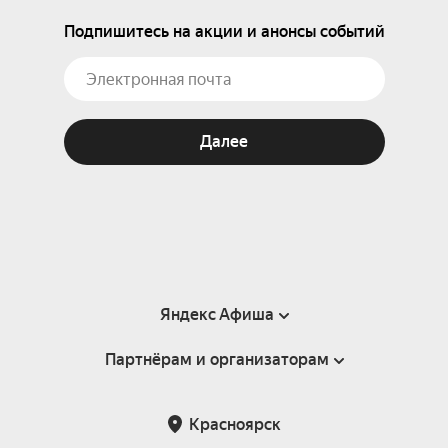
Подпишитесь на акции и анонсы событий
Далее
Яндекс Афиша
Партнёрам и организаторам
Справка
Пользовательское соглашение
Партнёрам и организаторам мероприятий
Красноярск
Подарочные сертификаты
Билетная система Яндекс Билеты