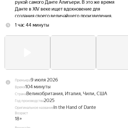
рукой самого Данте Алигьери. В это же время 
Данте в XIV веке ищет вдохновение для 
создания своего величайшего произведения. 
Каждого из мужчин неосознанно связывает 
1 час 44 минуты
через время их одержимость любовью, 
красотой и божественным.
9 июля 2026
Премьера
104 минуты
Время
Великобритания, Италия, Чили, США
Страна
2025
Год производства
In the Hand of Dante
Оригинальное название
Возраст
18+