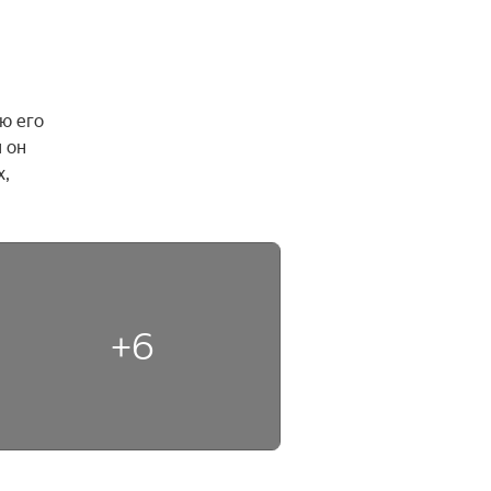
 его 
он 
, 
+6