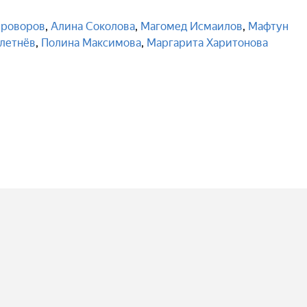
роворов
,
Алина Соколова
,
Магомед Исмаилов
,
Мафтун
летнёв
,
Полина Максимова
,
Маргарита Харитонова