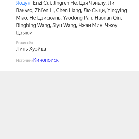
Яодун
,
Enzi Cui
,
Jingren He
,
Цзя Чэньлу
,
Ли
Ваньяо
,
Zhi'en Li
,
Chen Liang
,
Лю Сыци
,
Yingying
Miao
,
Не Цзисюань
,
Yaodong Pan
,
Haonan Qin
,
Bingbing Wang
,
Siyu Wang
,
Чжан Мин
,
Чжоу
Цзыюй
Режиссёр
Линь Хуэйда
Кинопоиск
Источник