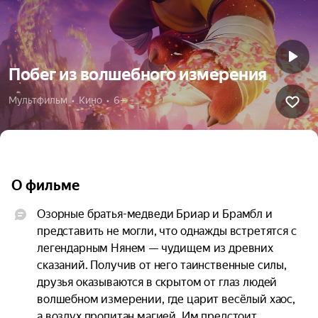
Побег из волшебного измерения
Мультфильм  •  Кино  •  6+
О фильме
Озорные братья-медведи Бриар и Брамбл и 
представить не могли, что однажды встретятся с 
легендарным Нянем — чудищем из древних 
сказаний. Получив от него таинственные силы, 
друзья оказываются в скрытом от глаз людей 
волшебном измерении, где царит весёлый хаос, 
а воздух пропитан магией. Им предстоит 