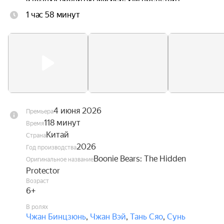
научиться управлять своими способностями и 
1 час 58 минут
найти своё место в этом удивительном мире, 
чтобы суметь вернуться домой.
4 июня 2026
Премьера
118 минут
Время
Китай
Страна
2026
Год производства
Boonie Bears: The Hidden
Оригинальное название
Protector
Возраст
6+
В ролях
Чжан Бинцзюнь
,
Чжан Вэй
,
Тань Сяо
,
Сунь