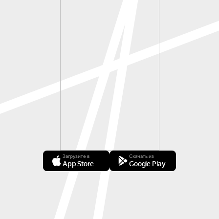
Загрузите в
Скачать из
App Store
Google Play