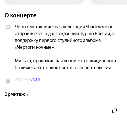
О концерте
Черно‑металлическая делегация Shadowmoor 
отправляется в долгожданный тур по России, в 
поддержку первого студийного альбома 
«Чертоги ночные».

Музыка, проложившая корни от традиционного 
блэк-метала, продолжает исследовательский 
путь в своем звучании, не чураясь новых форм. 
vk.ru
Источник
«Чертоги Ночные» обросли крастовыми 
элементами и наполнились таинственной 
Эрмитаж
атмосферой, все больше укрепляя балладный 
дух мрачного дарк-фэнтези в творчестве 
команды. Эхо многолетних битв вновь 
пронесется от Сибири до столиц, воспевая ужас 
бесконечной ночи!