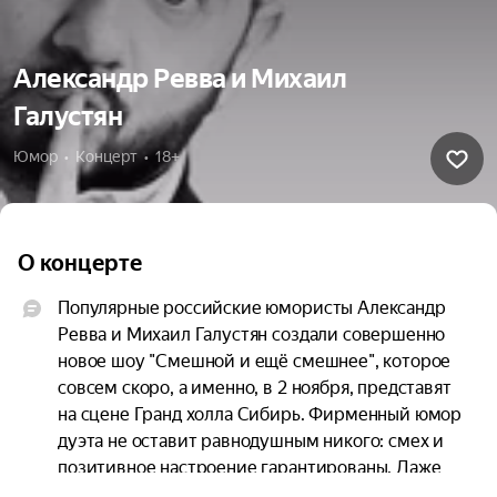
Александр Ревва и Михаил
Галустян
Юмор  •  Концерт  •  18+
О концерте
Популярные российские юмористы Александр 
Ревва и Михаил Галустян создали совершенно 
новое шоу "Смешной и ещё смешнее", которое 
совсем скоро, а именно, в 2 ноября, представят 
на сцене Гранд холла Сибирь. Фирменный юмор 
дуэта не оставит равнодушным никого: смех и 
позитивное настроение гарантированы. Даже 
выступая по отдельности, каждый из них 