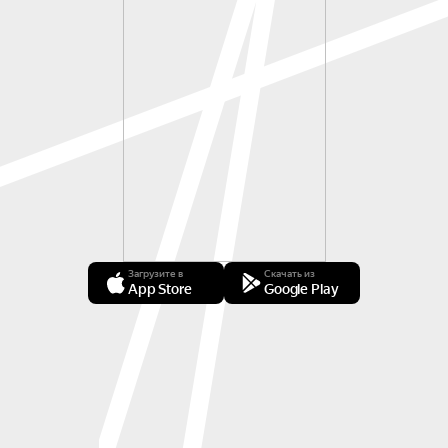
Загрузите в
Скачать из
App Store
Google Play