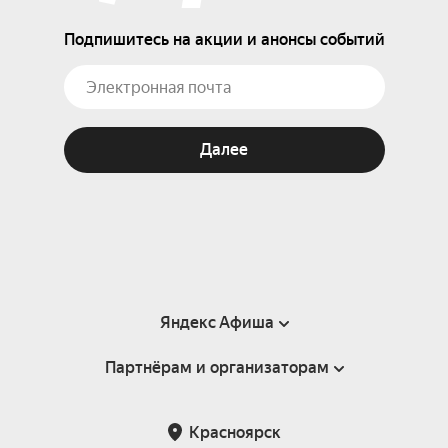
Подпишитесь на акции и анонсы событий
Далее
Яндекс Афиша
Партнёрам и организаторам
Справка
Пользовательское соглашение
Партнёрам и организаторам мероприятий
Красноярск
Подарочные сертификаты
Билетная система Яндекс Билеты