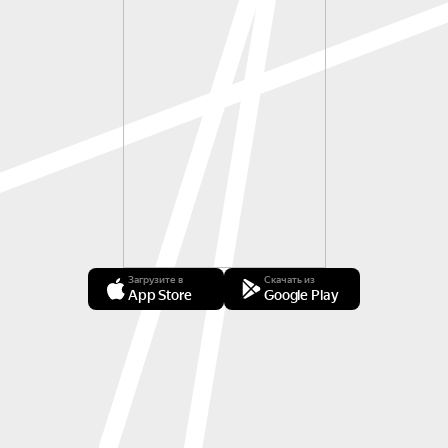
Загрузите в
Скачать из
App Store
Google Play