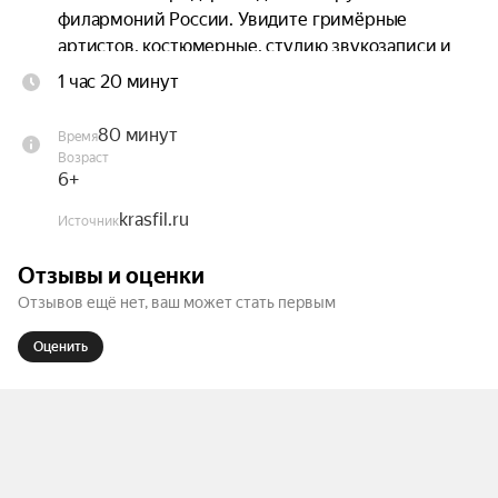
филармоний России. Увидите гримёрные 
артистов, костюмерные, студию звукозаписи и 
сцену, где рождаются великие произведения 
1 час 20 минут
искусства.

80 минут
Время
Продолжительность: 1 час 20 минут
Возраст
6+
krasfil.ru
Источник
Отзывы и оценки
Отзывов ещё нет, ваш может стать первым
Оценить