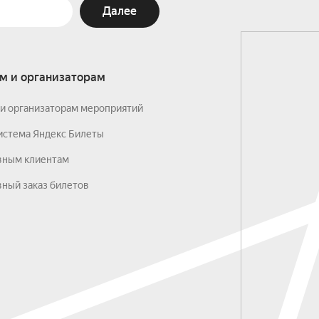
Далее
м и организаторам
и организаторам мероприятий
истема Яндекс Билеты
вным клиентам
ный заказ билетов