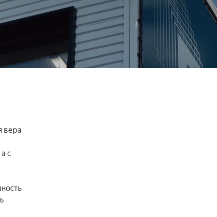
 вера 
 с 
ность 
 