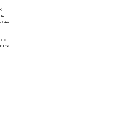
 
о 
град, 
то 
ится 