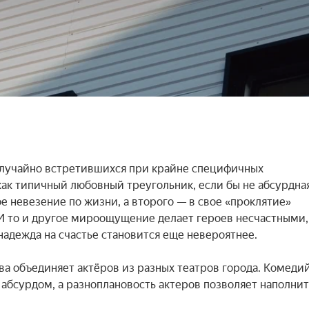
 случайно встретившихся при крайне специфичных 
ак типичный любовный треугольник, если бы не абсурдная
е невезение по жизни, а второго — в свое «проклятие» 
 И то и другое мироощущение делает героев несчастными, а
надежда на счастье становится еще невероятнее.

а объединяет актёров из разных театров города. Комедий
абсурдом, а разноплановость актеров позволяет наполнить