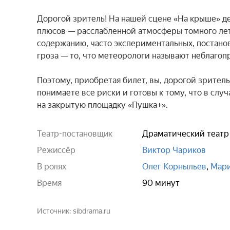
Дорогой зритель! На нашей сцене «На крыше» д
плюсов — расслабленной атмосферы томного летн
содержанию, часто экспериментальных, постанов
гроза — то, что метеорологи называют неблаго
Поэтому, приобретая билет, вы, дорогой зритель
понимаете все риски и готовы к тому, что в слу
на закрытую площадку «Пушка+».
Театр-постановщик
Драматический театр
Режиссёр
Виктор Чариков
В ролях
Олег Корныльев
,
Мари
Время
90 минут
Источник
sibdrama.ru