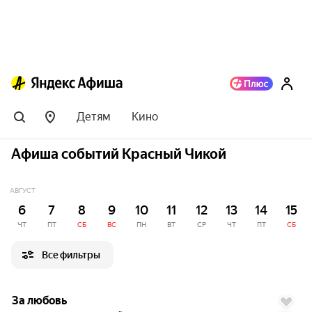
Детям
Кино
Афиша событий Красный Чикой
АВГУСТ
6
7
8
9
10
11
12
13
14
15
ЧТ
ПТ
СБ
ВС
ПН
ВТ
СР
ЧТ
ПТ
СБ
Все фильтры
6.3
За любовь