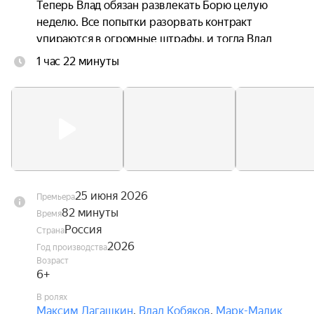
Теперь Влад обязан развлекать Борю целую 
неделю. Все попытки разорвать контракт 
упираются в огромные штрафы, и тогда Влад 
решает как следует разозлить Борю и сделать 
1 час 22 минуты
из его жизни видеоблог. В ответ Боря 
устраивает ему всё новые и новые испытания.
25 июня 2026
Премьера
82 минуты
Время
Россия
Страна
2026
Год производства
Возраст
6+
В ролях
Максим Лагашкин
,
Влад Кобяков
,
Марк-Малик