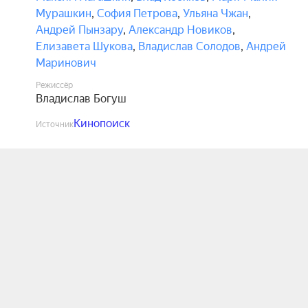
Мурашкин
,
София Петрова
,
Ульяна Чжан
,
Андрей Пынзару
,
Александр Новиков
,
Елизавета Шукова
,
Владислав Солодов
,
Андрей
Маринович
Режиссёр
Владислав Богуш
Кинопоиск
Источник